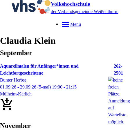
Volkshochschule
der Verbandsgemeinde Weißenthurm
Menü
Claudia
Klein
September
Aquarellmalen für Anfänger*innen und
262-
Leichtfortgeschrittene
2501
Bunter Herbst
01.09.26 - 29.09.26
(5-mal)
19:00
- 21:15
Mülheim-Kärlich
November