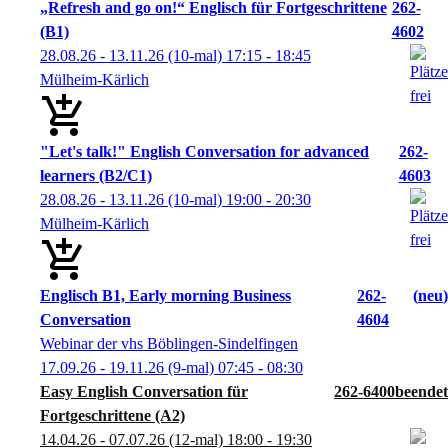
„Refresh and go on!“ Englisch für Fortgeschrittene
262-
(B1)
4602
28.08.26 - 13.11.26
(10-mal)
17:15
- 18:45
Mülheim-Kärlich
"Let's talk!" English Conversation for advanced
262-
learners (B2/C1)
4603
28.08.26 - 13.11.26
(10-mal)
19:00
- 20:30
Mülheim-Kärlich
Englisch B1, Early morning Business
262-
neu
Conversation
4604
Webinar der vhs Böblingen-Sindelfingen
17.09.26 - 19.11.26
(9-mal)
07:45
- 08:30
Easy English Conversation für
262-6400
Fortgeschrittene (A2)
14.04.26 - 07.07.26
(12-mal)
18:00
- 19:30