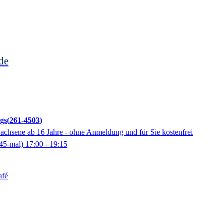
de
gs
261-4503
wachsene ab 16 Jahre - ohne Anmeldung und für Sie kostenfrei
45-mal)
17:00
- 19:15
afé