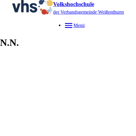
Volkshochschule
der Verbandsgemeinde Weißenthurm
Menü
N.N.