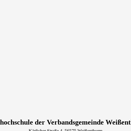
shochschule der Verbandsgemeinde Weißen
Kärlicher Straße
4
, 56575
Weißenthurm