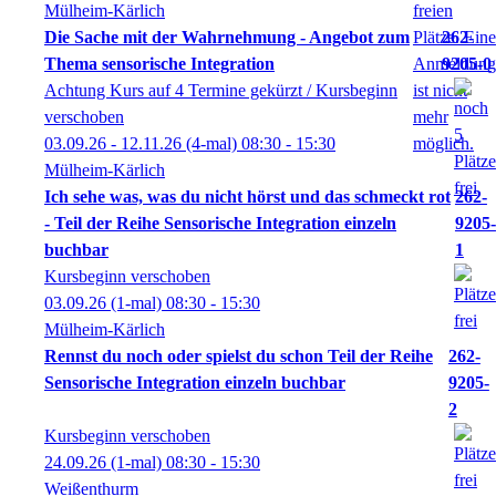
Mülheim-Kärlich
Die Sache mit der Wahrnehmung - Angebot zum
262-
Thema sensorische Integration
9205-0
Achtung Kurs auf 4 Termine gekürzt / Kursbeginn
verschoben
03.09.26 - 12.11.26
(4-mal)
08:30
- 15:30
Mülheim-Kärlich
Ich sehe was, was du nicht hörst und das schmeckt rot
262-
- Teil der Reihe Sensorische Integration einzeln
9205-
buchbar
1
Kursbeginn verschoben
03.09.26
(1-mal)
08:30
- 15:30
Mülheim-Kärlich
Rennst du noch oder spielst du schon Teil der Reihe
262-
Sensorische Integration einzeln buchbar
9205-
2
Kursbeginn verschoben
24.09.26
(1-mal)
08:30
- 15:30
Weißenthurm