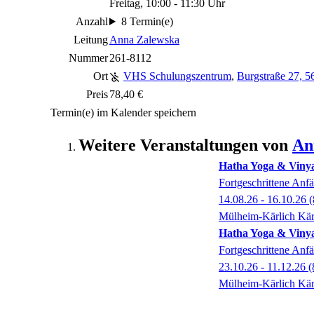
Freitag, 10:00 - 11:30 Uhr
Anzahl
8 Termin(e)
Leitung
Anna Zalewska
Nummer
261-8112
Ort
VHS Schulungszentrum
,
Burgstraße 27, 5
Preis
78,40 €
Termin(e) im Kalender speichern
Weitere Veranstaltungen von
An
Hatha Yoga & Viny
Fortgeschrittene Anf
14.08.26 - 16.10.26
(
Mülheim-Kärlich Kär
Hatha Yoga & Viny
Fortgeschrittene Anf
23.10.26 - 11.12.26
(
Mülheim-Kärlich Kär