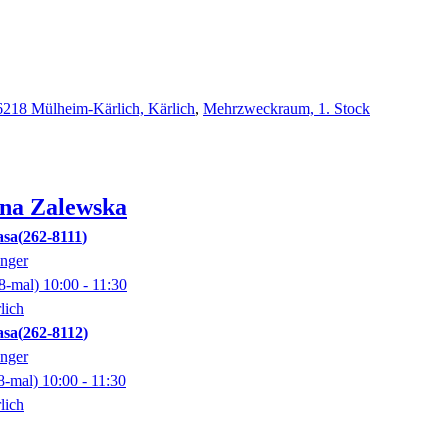
6218 Mülheim-Kärlich, Kärlich
,
Mehrzweckraum, 1. Stock
na
Zalewska
asa
262-8111
änger
8-mal)
10:00
- 11:30
lich
asa
262-8112
änger
8-mal)
10:00
- 11:30
lich