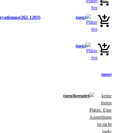
rvatismus
262-1203
neu
neu
neu
neu