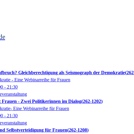
de
ufbruch? Gleichberechtigung als Seismograph der Demokratie
262
ratie - Eine Webinarreihe für Frauen
00
- 21:30
everanstaltung
Frauen - Zwei Politikerinnen im Dialog
262-1202
ratie- Eine Webinarreihe für Frauen
00
- 21:30
everanstaltung
nd Selbstverteidigung für Frauen
262-1208