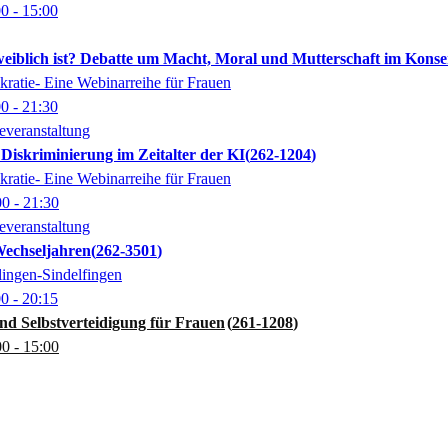
00
- 15:00
eiblich ist? Debatte um Macht, Moral und Mutterschaft im Konse
ratie- Eine Webinarreihe für Frauen
00
- 21:30
everanstaltung
Diskriminierung im Zeitalter der KI
262-1204
ratie- Eine Webinarreihe für Frauen
00
- 21:30
everanstaltung
Wechseljahren
262-3501
ingen-Sindelfingen
00
- 20:15
nd Selbstverteidigung für Frauen
261-1208
00
- 15:00