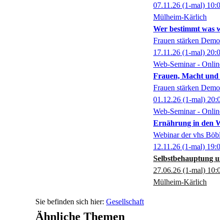
07.11.26
(1-mal)
10:
Mülheim-Kärlich
Wer bestimmt was w
Frauen stärken Demok
17.11.26
(1-mal)
20:
Web-Seminar - Onlin
Frauen, Macht und 
Frauen stärken Demok
01.12.26
(1-mal)
20:
Web-Seminar - Onlin
Ernährung in den 
Webinar der vhs Böbl
12.11.26
(1-mal)
19:
Selbstbehauptung u
27.06.26
(1-mal)
10:
Mülheim-Kärlich
Gesellschaft
Ähnliche Themen