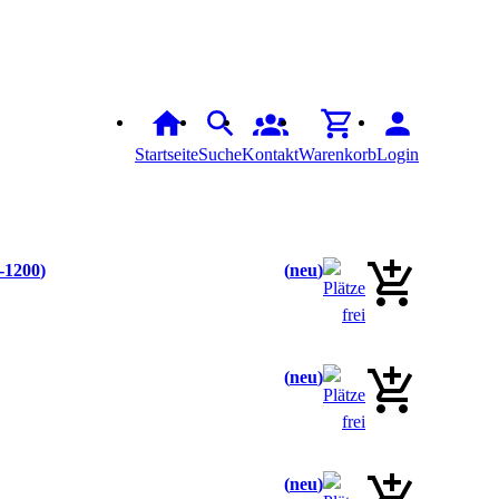
Startseite
Suche
Kontakt
Warenkorb
Login
-1200
neu
neu
neu