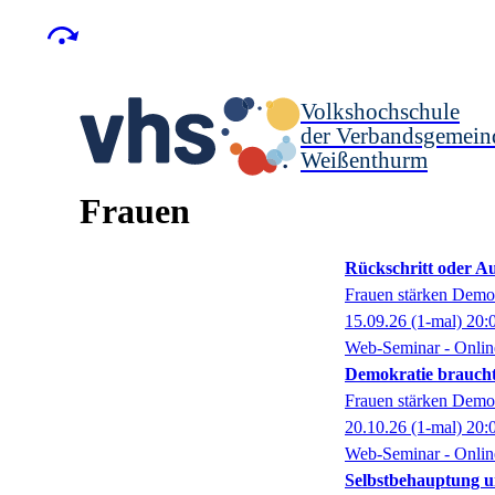
Volkshochschule
der Verbandsgemein
Weißenthurm
Frauen
Rückschritt oder A
Frauen stärken Demok
15.09.26
(1-mal)
20:
Web-Seminar - Onlin
Demokratie braucht 
Frauen stärken Demok
20.10.26
(1-mal)
20:
Web-Seminar - Onlin
Selbstbehauptung u